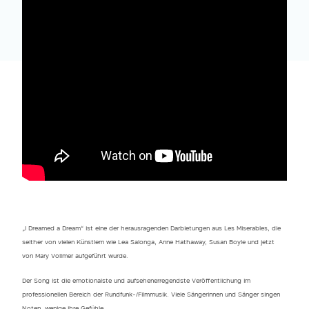
„I Dreamed a Dream“ ist eine der herausragenden Darbietungen aus Les Miserables, die
seither von vielen Künstlern wie Lea Salonga, Anne Hathaway, Susan Boyle und jetzt
von Mary Vollmer aufgeführt wurde.
Der Song ist die emotionalste und aufsehenerregendste Veröffentlichung im
professionellen Bereich der Rundfunk-/Filmmusik. Viele Sängerinnen und Sänger singen
Noten, wenige ihre Gefühle.