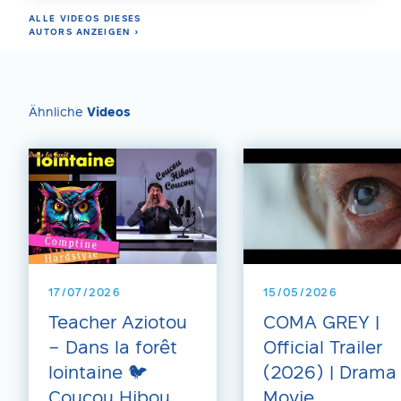
ALLE VIDEOS DIESES
AUTORS ANZEIGEN ›
Ähnliche
Videos
17/07/2026
15/05/2026
Teacher Aziotou
COMA GREY |
– Dans la forêt
Official Trailer
lointaine 🐦
(2026) | Drama
Coucou Hibou
Movie