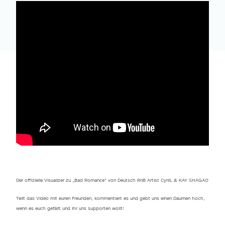
Der offizielle Visualizer zu „Bad Romance“ von Deutsch RnB Artist CyrilL & KAY SHAGAO
Teilt das Video mit euren Freunden, kommentiert es und gebt uns einen Daumen hoch,
wenn es euch gefällt und ihr uns supporten wollt!