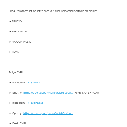
„Bad Romance“ ist ab jetzt auch auf allen Streamingportalen erhältlich!
►SPOTIFY
►APPLE MUSIC
►AMAZON MUSIC
►TIDAL
Folge CYRILL
► Instagram:
/ cyrillbstn
► Spotify:
https://open.spotify.com/artist/5LuUw..
. Folge KAY SHAGAO
► Instagram:
/ kayshagao
► Spotify:
https://open.spotify.com/artist/5LuUw..
.
► Beat: CYRILL