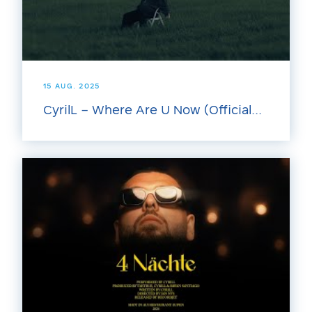
15 AUG. 2025
CyrilL – Where Are U Now (Official...