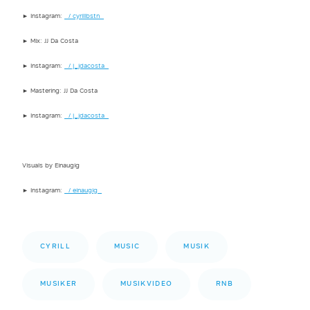
► Instagram:
/ cyrillbstn
► Mix: JJ Da Costa
► Instagram:
/ j_jdacosta
► Mastering: JJ Da Costa
► Instagram:
/ j_jdacosta
Visuals by Einaugig
► Instagram:
/ einaugig
CYRILL
MUSIC
MUSIK
MUSIKER
MUSIKVIDEO
RNB