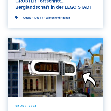
GRÖßTER Fortschritt…
Berglandschaft in der LEGO STADT
Jugend
-
Kids TV
-
Wissen und Machen
02 AUG. 2023