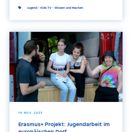
Jugend
-
Kids TV
-
Wissen und Machen
14 NOV. 2023
Erasmus+ Projekt: Jugendarbeit im