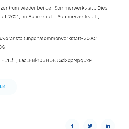
zentrum wieder bei der Sommerwerkstatt. Dies
kstatt 2021, im Rahmen der Sommerwerkstatt,
be/veranstaltungen/sommerwerkstatt-2020/
 DG
list=PL1Lf_jjLacLFBk13GHOFJJGdXqbMpqUxM
ILM