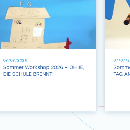
07/07/2026
07/07/
Sommer Workshop 2026 – OH JE,
Somme
DIE SCHULE BRENNT!
TAG A