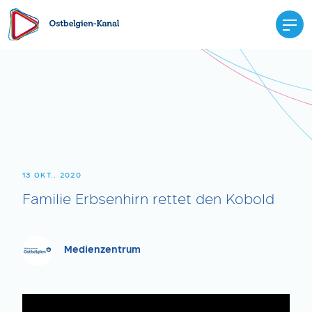
13 OKT.. 2020
Familie Erbsenhirn rettet den Kobold
Medienzentrum