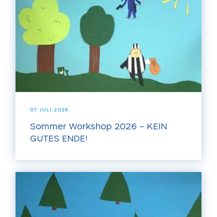
07 JULI 2026
Sommer Workshop 2026 – KEIN
GUTES ENDE!