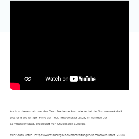
Auch in diesem Jahr war das Team Medienzentrum wieder bei der Sommerwerkstatt.
Dies sind die fertigen Filme der TrickfilmWerkstatt 2021, im Rahmen der
Sommerwerkstatt, organisiert von Chudoscnik Sunergia.
Mehr dazu unter : https://www.sunergia.be/veranstaltungen/sommerwerkstatt-2020/