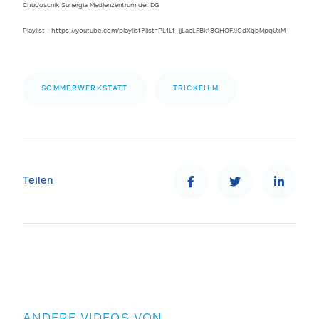
Chudoscnik Sunergia Medienzentrum der DG
Playlist : https://youtube.com/playlist?list=PL1Lf_jjLacLFBk13GHOFJJGdXqbMpqUxM
SOMMERWERKSTATT
TRICKFILM
Teilen
ANDERE VIDEOS VON