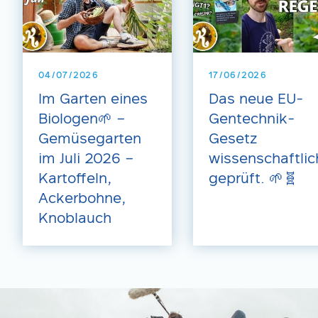
04/07/2026
17/06/2026
Im Garten eines
Das neue EU-
Biologen🌱 –
Gentechnik-
Gemüsegarten
Gesetz
im Juli 2026 –
wissenschaftlic
Kartoffeln,
geprüft. 🌱🧬
Ackerbohne,
Knoblauch