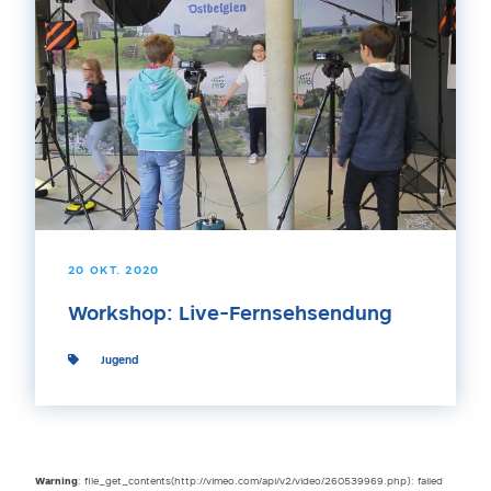
20 OKT. 2020
Workshop: Live-Fernsehsendung
Jugend
Warning
: file_get_contents(http://vimeo.com/api/v2/video/260539969.php): failed