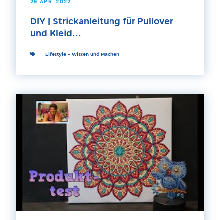
29 APR. 2022
DIY | Strickanleitung für Pullover
und Kleid...
Lifestyle
-
Wissen und Machen