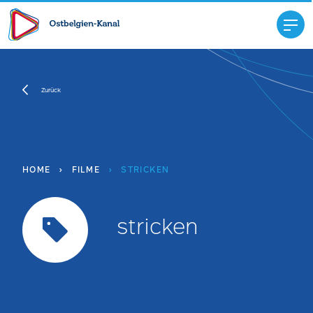
Zurück
HOME
›
FILME
›
STRICKEN
stricken