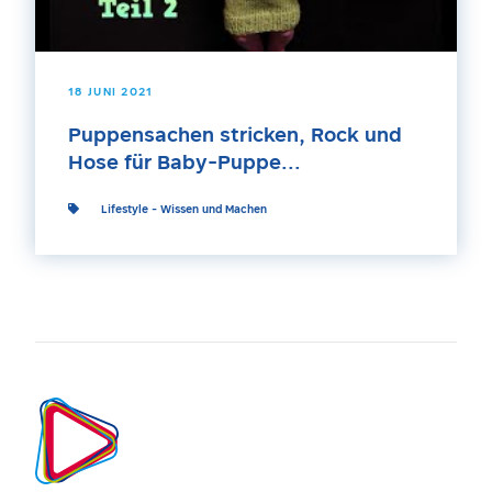
18 JUNI 2021
Puppensachen stricken, Rock und
Hose für Baby-Puppe...
Lifestyle
-
Wissen und Machen