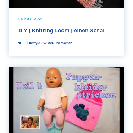
06 NOV. 2021
DIY | Knitting Loom | einen Schal...
Lifestyle
-
Wissen und Machen