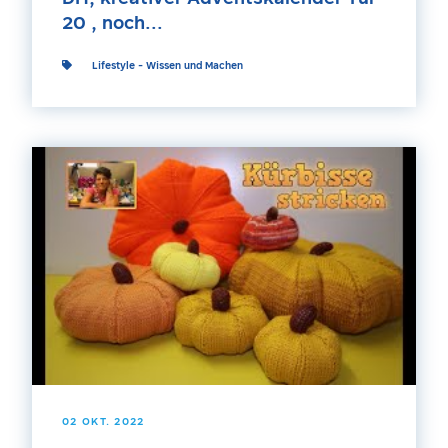
20 , noch...
Lifestyle
-
Wissen und Machen
02 OKT. 2022