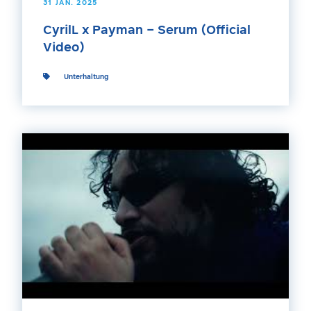
31 JAN. 2025
CyrilL x Payman – Serum (Official
Video)
Unterhaltung