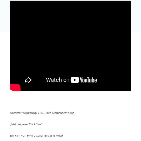
Sommer Workshop 2025 des Medienzentrums
„Mein eigener Trickfilm“
Ein Film von Flynn, Carla, Eva und Anso