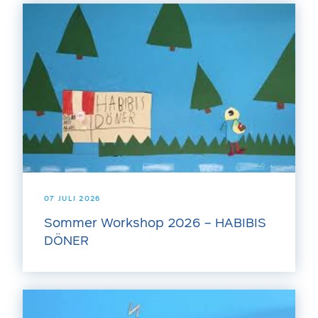
07 JULI 2026
Sommer Workshop 2026 – HABIBIS
DÖNER