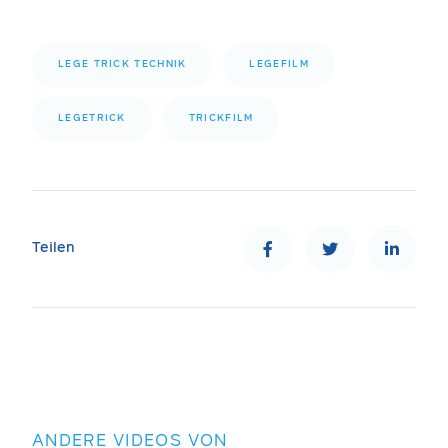
LEGE TRICK TECHNIK
LEGEFILM
LEGETRICK
TRICKFILM
Teilen
ANDERE VIDEOS VON