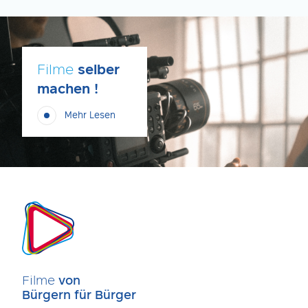
Filme
selber
machen !
Mehr Lesen
Filme
von
Bürgern für Bürger