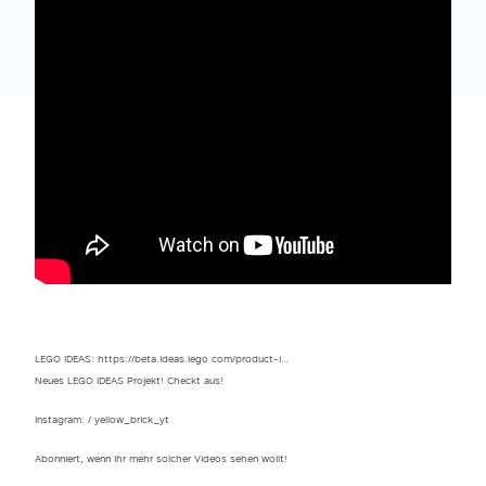
LEGO IDEAS: https://beta.ideas.lego.com/product-i…
Neues LEGO IDEAS Projekt! Checkt aus!
Instagram: / yellow_brick_yt
Abonniert, wenn ihr mehr solcher Videos sehen wollt!