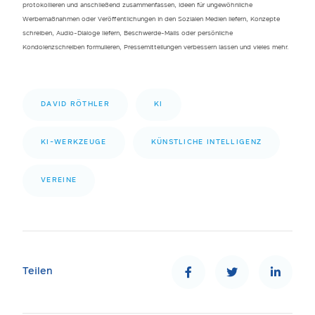
protokollieren und anschließend zusammenfassen, Ideen für ungewöhnliche
Werbemaßnahmen oder Veröffentlichungen in den Sozialen Medien liefern, Konzepte
schreiben, Audio-Dialoge liefern, Beschwerde-Mails oder persönliche
Kondolenzschreiben formulieren, Pressemitteilungen verbessern lassen und vieles mehr.
DAVID RÖTHLER
KI
KI-WERKZEUGE
KÜNSTLICHE INTELLIGENZ
VEREINE
Teilen