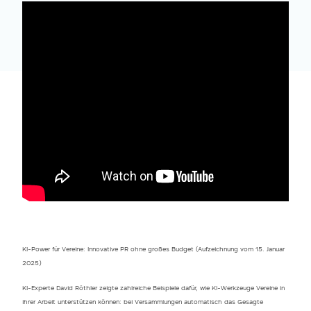
KI-Power für Vereine: Innovative PR ohne großes Budget (Aufzeichnung vom 15. Januar
2025)
KI-Experte David Röthler zeigte zahlreiche Beispiele dafür, wie KI-Werkzeuge Vereine in
ihrer Arbeit unterstützen können: bei Versammlungen automatisch das Gesagte