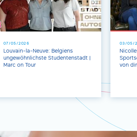
07/05/2026
03/05/
Louvain-la-Neuve: Belgiens
Nicoll
ungewöhnlichste Studentenstadt |
Sports
Marc on Tour
von dir