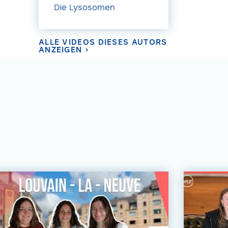
Die Lysosomen
ALLE VIDEOS DIESES AUTORS
ANZEIGEN ›