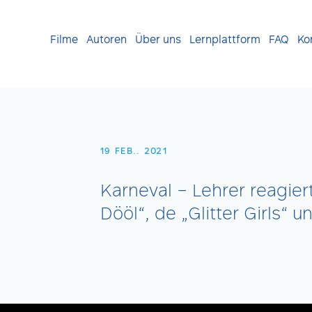
Filme
Autoren
Über uns
Lernplattform
FAQ
Ko
19 FEB.. 2021
Karneval – Lehrer reagie
Dööl“, de „Glitter Girls“ 