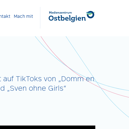
ntakt
Mach mit
rt auf TikToks von „Domm en
und „Sven ohne Girls“