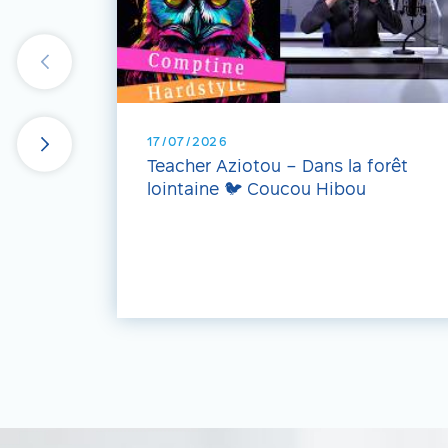
17/07/2026
Teacher Aziotou – Dans la forêt
lointaine 🐦 Coucou Hibou