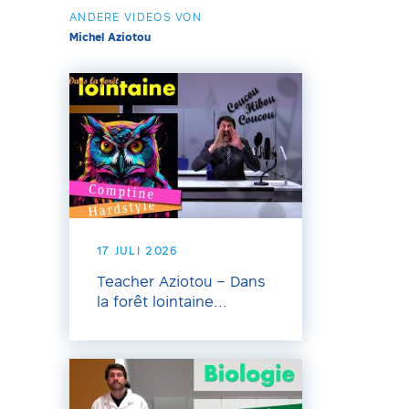
ANDERE VIDEOS VON
Michel Aziotou
17 JULI 2026
Teacher Aziotou – Dans
la forêt lointaine...