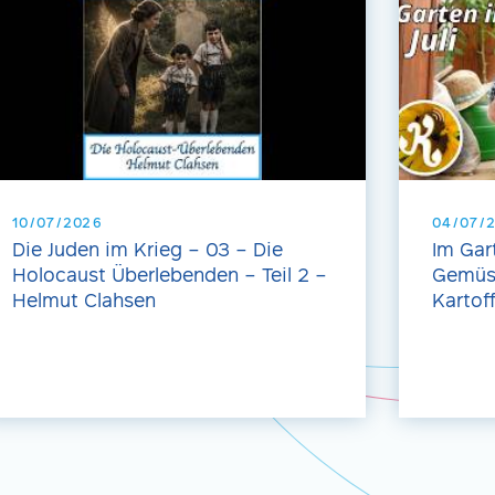
10/07/2026
04/07/
Die Juden im Krieg – 03 – Die
Im Gar
Holocaust Überlebenden – Teil 2 –
Gemüse
Helmut Clahsen
Kartof