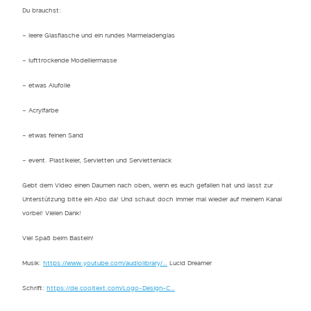
Du brauchst:
– leere Glasflasche und ein rundes Marmeladenglas
– lufttrockende Modelliermasse
– etwas Alufolie
– Acrylfarbe
– etwas feinen Sand
– event. Plastikeier, Servietten und Serviettenlack
Gebt dem Video einen Daumen nach oben, wenn es euch gefallen hat und lasst zur
Unterstützung bitte ein Abo da! Und schaut doch immer mal wieder auf meinem Kanal
vorbei! Vielen Dank!
Viel Spaß beim Basteln!
Musik:
https://www.youtube.com/audiolibrary/…
Lucid Dreamer
Schrift:
https://de.cooltext.com/Logo-Design-C…