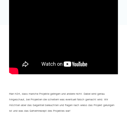
Man hört, dass manche Projekte gelingen und andere nicht. Dabei wird genau
hingeschaut, bei Projekten die scheitern was eventuell falsch gemacht wird. Wir
möchten aber das Gegenteil beleuchten und fragen nach wieso das Projekt gelungen
ist und was das Geheimrezept des Projektes war!