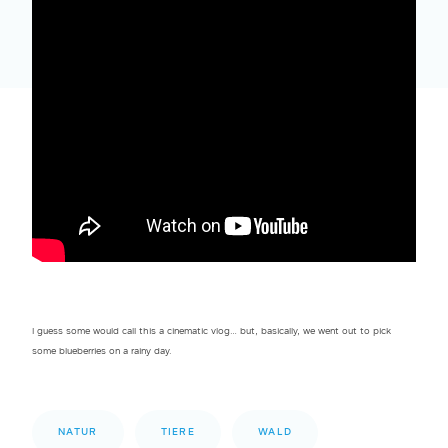
I guess some would call this a cinematic vlog… but, basically, we went out to pick
some blueberries on a rainy day.
NATUR
TIERE
WALD